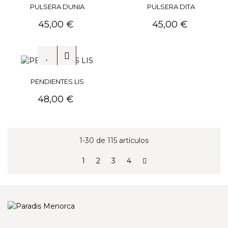
PULSERA DUNIA
PULSERA DITA
Precio
Precio
45,00 €
45,00 €
PENDIENTES LIS
Precio
48,00 €
1-30 de 115 artículos
1
2
3
4