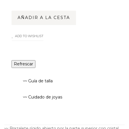
AÑADIR A LA CESTA
ADD TO WISHLIST
〰️ Guía de talla
〰️ Cuidado de joyas
〰️ Brazalete rígido abierto por la parte superior con cristal